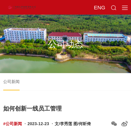
ENG
公司动态
公司新闻
如何创新一线员工管理
#公司新闻
·
2023-12-23
·
文/李秀莲 图/何昕倚