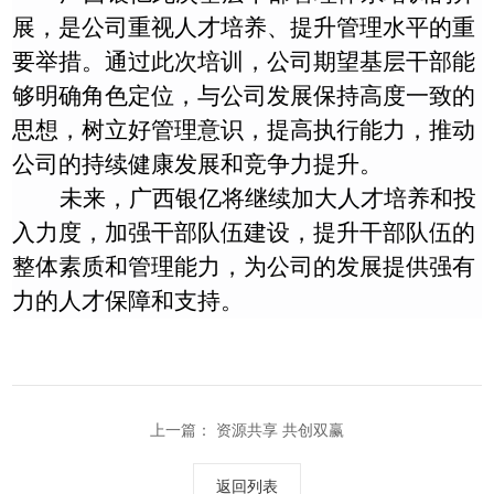
展，是公司重视人才培养、提升管理水平的重
要举措。通过此次培训，公司期望基层干部能
够明确角色定位，与公司发展保持高度一致的
思想，树立好管理意识，提高执行能力，推动
公司的持续健康发展和竞争力提升。
未来，广西银亿将继续加大人才培养和投
入力度，加强干部队伍建设，提升干部队伍的
整体素质和管理能力，为公司的发展提供强有
力的人才保障和支持。
上一篇：
资源共享 共创双赢
返回列表